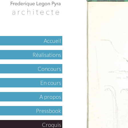
Accueil
Réalisations
Concours
En cours
A propos
Pressbook
Croquis