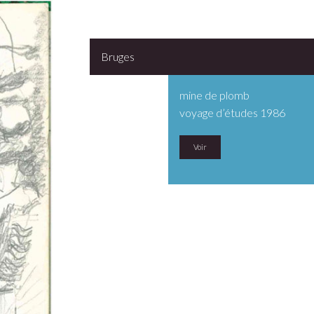
Bruges
mine de plomb
voyage d’études 1986
Voir