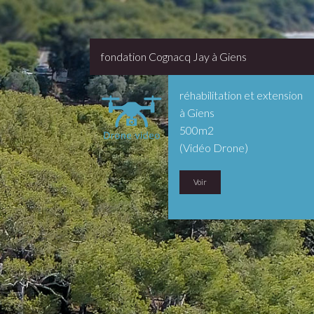
fondation Cognacq Jay à Giens
réhabilitation et extension
à Giens
500m2
(Vidéo Drone)
Voir